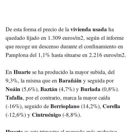
vivienda usada
De esta forma el precio de la
ha
quedado fijado en 1.309 euros/m2, según el informe
que recoge un descenso durante el confinamiento en
Pamplona del 1,1% hasta situarse en 2.216 euros/m2.
Huarte
En
se ha producido la mayor subida, del
Barañáin
9,3%, la misma que en
y seguida por
Noáin
Baztán
Burlada
(5,6%),
(4,7%) y
(0,8%).
Tafalla
, por el contrario, marca la mayor caída
Berrioplano
Corella
(-16%), seguido de
(14,2%),
Cintruénigo
(-12,6%) y
(-8,8%).
Huarte
es este trimestre el mercado más exclusivo