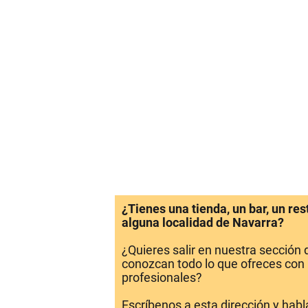
¿Tienes una tienda, un bar, un re
alguna localidad de Navarra?
¿Quieres salir en nuestra sección
conozcan todo lo que ofreces con 
profesionales?
Escríbenos a esta dirección y hab