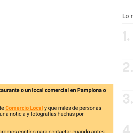
Lo 
1.
2
staurante o un local comercial en Pamplona o
3
 de
Comercio Local
y que miles de personas
una noticia y fotografías hechas por
4
laremos contigo para contactar cuando antes: