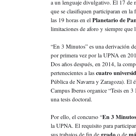
a un lenguaje divulgativo. El 17 de n
que se clasifiquen participaran en la 
Planetario de P
las 19 horas en el
limitaciones de aforo y siempre que la
“En 3 Minutos” es una derivación de
por primera vez por la UPNA en 2012
Dos años después, en 2014, la compet
cuatro universi
pertenecientes a las
Pública de Navarra y Zaragoza). El éx
Campus Iberus organice “Tesis en 3
una tesis doctoral.
En 3 Minuto
Por ello, el concurso “
la UPNA. El requisito para participa
grado
má
sus trabajos de fin de
o de