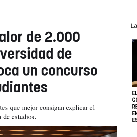
La
alor de 2.000
iversidad de
oca un concurso
udiantes
E
C
tes que mejor consigan explicar el
R
E
n de estudios.
E