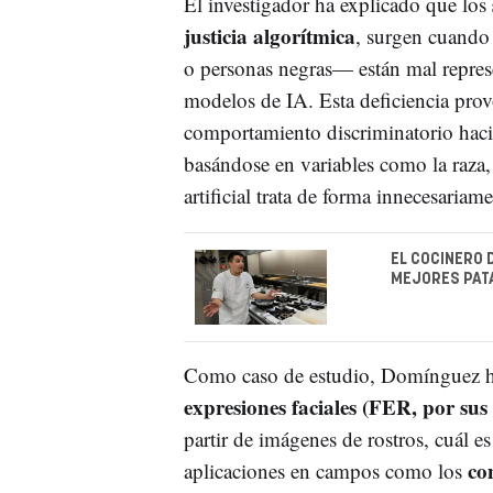
El investigador ha explicado que los
justicia algorítmica
, surgen cuando
o personas negras— están mal represe
modelos de IA. Esta deficiencia pro
comportamiento discriminatorio hacia 
basándose en variables como la raza,
artificial trata de forma innecesariam
EL COCINERO 
MEJORES PAT
Como caso de estudio, Domínguez ha
expresiones faciales (FER, por sus s
partir de imágenes de rostros, cuál e
co
aplicaciones en campos como los