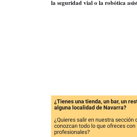
la seguridad vial o la robótica asis
¿Tienes una tienda, un bar, un re
alguna localidad de Navarra?
¿Quieres salir en nuestra sección
conozcan todo lo que ofreces con 
profesionales?