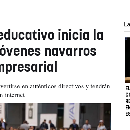
La
ducativo inicia la
jóvenes navarros
mpresarial
vertirse en auténticos directivos y tendrán
E
n internet
C
R
E
E