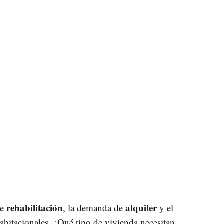
rehabilitación
alquiler
de
, la demanda de
y el
habitacionales. ¿Qué tipo de vivienda necesitan