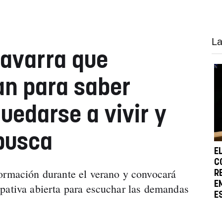
La
Navarra que
an para saber
uedarse a vivir y
busca
E
C
ormación durante el verano y convocará
R
E
pativa abierta para escuchar las demandas
E