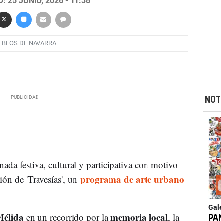
 25 JUNIO, 2026 - 11:38
EBLOS DE NAVARRA
NOT
nada festiva, cultural y participativa con motivo
programa de arte urbano
ión de 'Travesías', un
Gal
élida
memoria local
en un recorrido por la
, la
PA