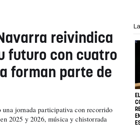
La
Navarra reivindica
u futuro con cuatro
a forman parte de
E
C
una jornada participativa con recorrido
R
E
 en 2025 y 2026, música y chistorrada
E