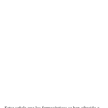
Satse señala que los farmacéuticos se han ofrecido a