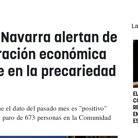
La
 Navarra alertan de
ración económica
 en la precariedad
E
C
el dato del pasado mes es "positivo"
R
E
el paro de 673 personas en la Comunidad
E