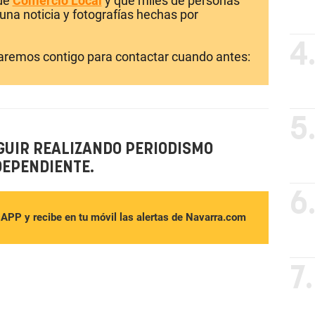
 de
Comercio Local
y que miles de personas
una noticia y fotografías hechas por
4
laremos contigo para contactar cuando antes:
5
GUIR REALIZANDO PERIODISMO
DEPENDIENTE.
6
sAPP y recibe en tu móvil las alertas de Navarra.com
7.