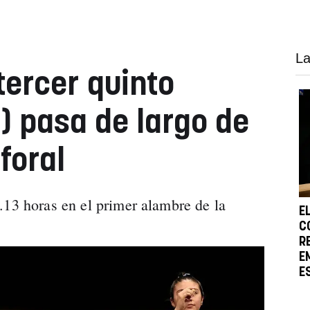
La
 tercer quinto
) pasa de largo de
foral
.13 horas en el primer alambre de la
E
C
R
E
E