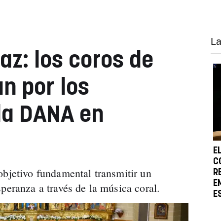
La
az: los coros de
n por los
la DANA en
E
C
objetivo fundamental transmitir un
R
E
speranza a través de la música coral.
E