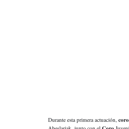
coro
Durante esta primera actuación,
Coro
Abeslariak, junto con el
Juveni