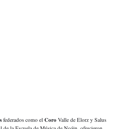
s
Coro
federados como el
Valle de Elorz y Salus
l de la Escuela de Música de Noáin, ofrecieron