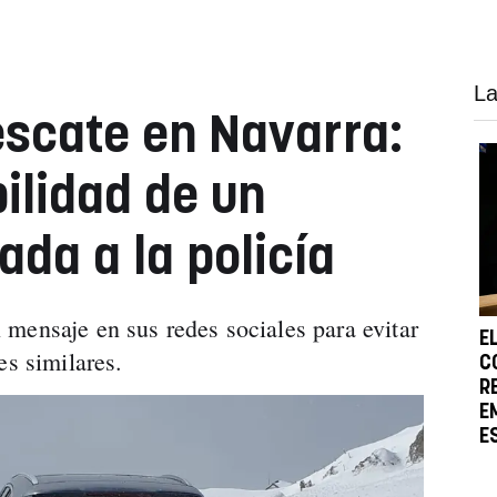
La
scate en Navarra:
ilidad de un
da a la policía
mensaje en sus redes sociales para evitar
E
es similares.
C
R
E
E