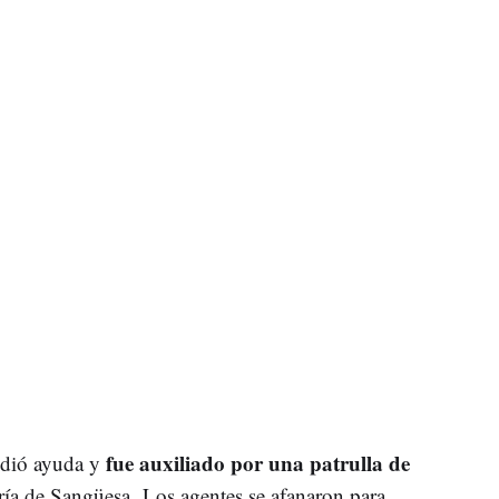
fue auxiliado por una patrulla de
idió ayuda y
aría de Sangüesa. Los agentes se afanaron para