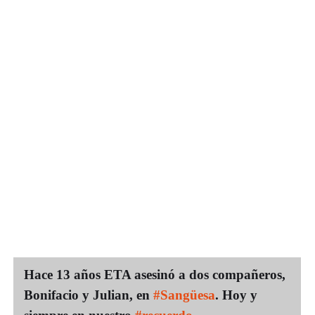
Hace 13 años ETA asesinó a dos compañeros,
Bonifacio y Julian, en
#Sangüesa
. Hoy y