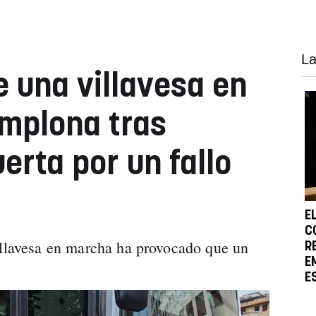
La
e una villavesa en
mplona tras
erta por un fallo
E
C
illavesa en marcha ha provocado que un
R
E
E