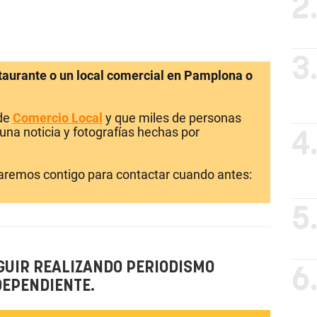
2
3
staurante o un local comercial en Pamplona o
 de
Comercio Local
y que miles de personas
una noticia y fotografías hechas por
4
laremos contigo para contactar cuando antes:
5
GUIR REALIZANDO PERIODISMO
6
DEPENDIENTE.