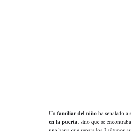
familiar del niño
Un
ha señalado a 
en la puerta
, sino que se encontraba
una barra que separa los 3 últimos as