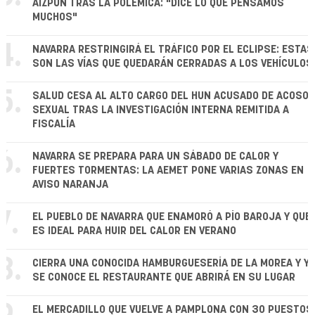
AIZPÚN TRAS LA POLÉMICA: "DICE LO QUE PENSAMOS
MUCHOS"
4.
NAVARRA RESTRINGIRÁ EL TRÁFICO POR EL ECLIPSE: ESTAS
SON LAS VÍAS QUE QUEDARÁN CERRADAS A LOS VEHÍCULOS
5.
SALUD CESA AL ALTO CARGO DEL HUN ACUSADO DE ACOSO
SEXUAL TRAS LA INVESTIGACIÓN INTERNA REMITIDA A
FISCALÍA
6.
NAVARRA SE PREPARA PARA UN SÁBADO DE CALOR Y
FUERTES TORMENTAS: LA AEMET PONE VARIAS ZONAS EN
AVISO NARANJA
7.
EL PUEBLO DE NAVARRA QUE ENAMORÓ A PÍO BAROJA Y QUE
ES IDEAL PARA HUIR DEL CALOR EN VERANO
8.
CIERRA UNA CONOCIDA HAMBURGUESERÍA DE LA MOREA Y YA
SE CONOCE EL RESTAURANTE QUE ABRIRÁ EN SU LUGAR
EL MERCADILLO QUE VUELVE A PAMPLONA CON 30 PUESTOS