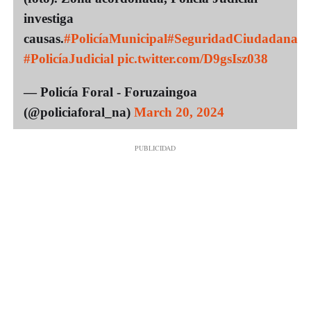
investiga
causas.
#PolicíaMunicipal
#SeguridadCiudadana
#PolicíaJudicial
pic.twitter.com/D9gsIsz038
— Policía Foral - Foruzaingoa
(@policiaforal_na)
March 20, 2024