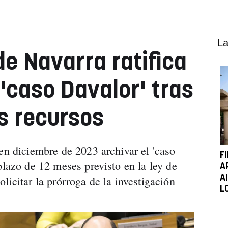
La
de Navarra ratifica
 'caso Davalor' tras
s recursos
en diciembre de 2023 archivar el 'caso
F
plazo de 12 meses previsto en la ley de
A
A
licitar la prórroga de la investigación
L