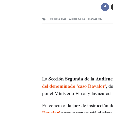
GEROA BAI
AUDIENCIA
DAVALOR
Sección Segunda de la Audienc
La
del denominado 'caso Davalor'
, d
por el Ministerio Fiscal y las acusa
En concreto, la juez de instrucción 
Davalor'
porque transcurrió el plazo