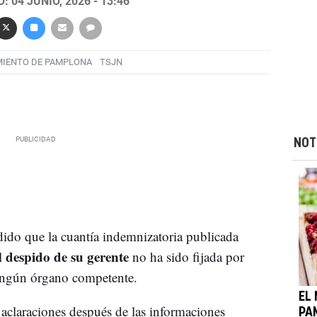
 04 JUNIO, 2026 - 13:46
IENTO DE PAMPLONA
TSJN
NOT
ido que la cuantía indemnizatoria publicada
despido de su gerente
l
no ha sido fijada por
ningún órgano competente.
EL
 aclaraciones después de las informaciones
PA