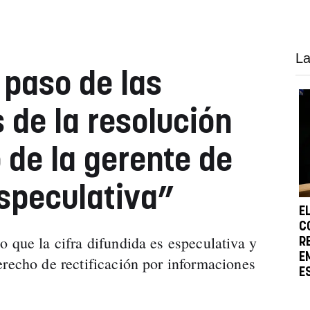
La
 paso de las
 de la resolución
 de la gerente de
especulativa”
E
C
 que la cifra difundida es especulativa y
R
E
erecho de rectificación por informaciones
E