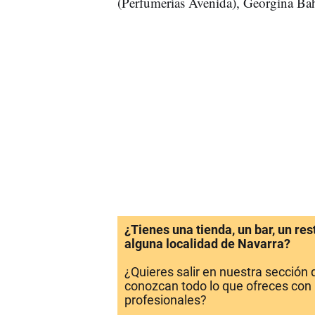
(Perfumerías Avenida), Georgina Ba
¿Tienes una tienda, un bar, un re
alguna localidad de Navarra?
¿Quieres salir en nuestra sección
conozcan todo lo que ofreces con 
profesionales?