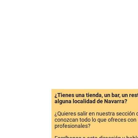
¿Tienes una tienda, un bar, un re
alguna localidad de Navarra?
¿Quieres salir en nuestra sección
conozcan todo lo que ofreces con 
profesionales?