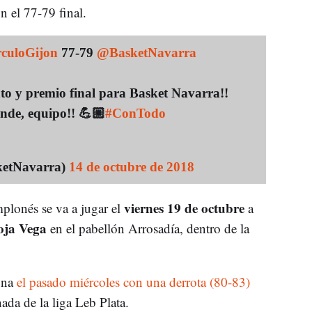
n el 77-79 final.
culoGijon
77-79
@BasketNavarra
to y premio final para Basket Navarra!!
ande, equipo!! 💪🏼
#ConTodo
ketNavarra)
14 de octubre de 2018
viernes 19 de octubre
plonés se va a jugar el
a
oja Vega
en el pabellón Arrosadía, dentro de la
ona
el pasado miércoles con una derrota (80-83)
nada de la liga Leb Plata.