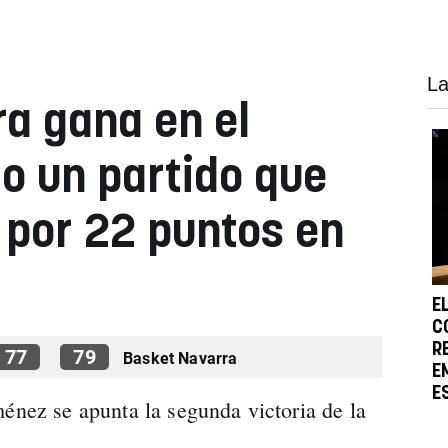
La
a gana en el
o un partido que
 por 22 puntos en
E
C
R
77
79
Basket Navarra
E
E
ménez se apunta la segunda victoria de la