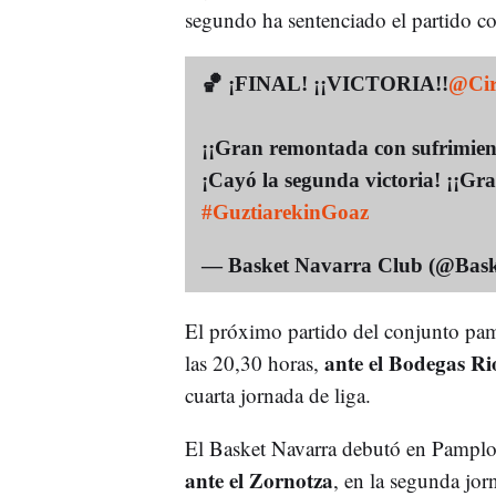
segundo ha sentenciado el partido co
🏀 ¡FINAL! ¡¡VICTORIA!!
@Cir
¡¡Gran remontada con sufrimien
¡Cayó la segunda victoria! ¡¡Gr
#GuztiarekinGoaz
— Basket Navarra Club (@Bas
El próximo partido del conjunto pam
ante el Bodegas Ri
las 20,30 horas,
cuarta jornada de liga.
El Basket Navarra debutó en Pampl
ante el Zornotza
, en la segunda jor