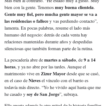
Más bien al contrario. “He estado muy a gusto. Muy
muy buena clientela
bien con la gente. Tenemos
.
Gente muy fiel, pero mucha gente mayor se va a
las residencias o fallece
y vas perdiendo contacto”,
lamenta. En pocas palabras, resume el lado más
humano del negocio: detrás de cada venta hay
relaciones mantenidas durante años y despedidas
silenciosas que también forman parte de la rutina.
martes a sábado
9 a 14
La pescadería abre de
, de
horas
, y ya no abre por las tardes. Aunque el
Zizur Mayor
matrimonio vive en
desde que se casó,
Nieves
en el caso de
el vínculo con el barrio es
todavía más directo. “Yo he vivido aquí hasta que me
soy de San Jorge
he casado y
”, subraya.
Ella aporta además la otra mitad de la historia familiar