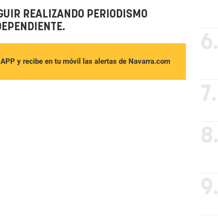
GUIR REALIZANDO PERIODISMO
DEPENDIENTE.
6
sAPP y recibe en tu móvil las alertas de Navarra.com
7.
8
9