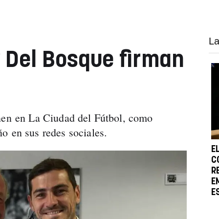
La
y Del Bosque firman
únen en La Ciudad del Fútbol, como
o en sus redes sociales.
E
C
R
E
E