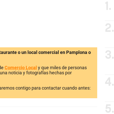
1.
2
staurante o un local comercial en Pamplona o
3
 de
Comercio Local
y que miles de personas
una noticia y fotografías hechas por
4
laremos contigo para contactar cuando antes:
5