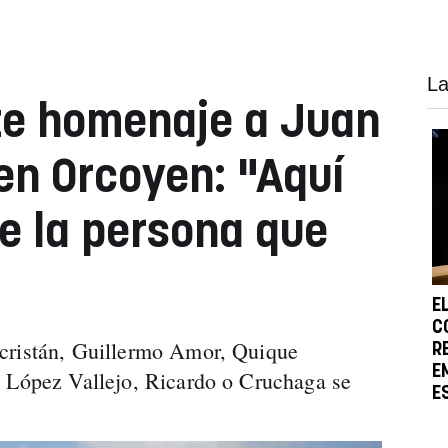
La
te homenaje a Juan
en Orcoyen: "Aquí
ce la persona que
E
C
cristán, Guillermo Amor, Quique
R
E
, López Vallejo, Ricardo o Cruchaga se
E