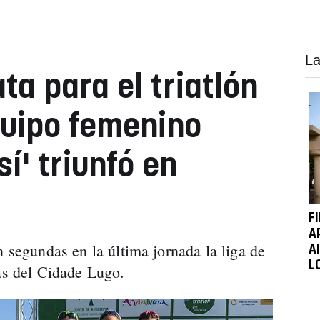
La
ta para el triatlón
quipo femenino
sí' triunfó en
F
A
n segundas en la última jornada la liga de
A
L
gas del Cidade Lugo.