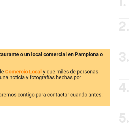
1.
2
staurante o un local comercial en Pamplona o
3
 de
Comercio Local
y que miles de personas
una noticia y fotografías hechas por
4
laremos contigo para contactar cuando antes:
5