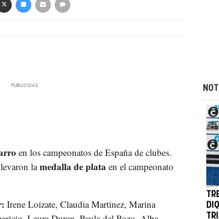
NOT
arro
en los campeonatos de España de clubes.
medalla de plata
llevaron la
en el campeonato
TR
:
Irene Loizate, Claudia Martinez, Marina
DI
TR
aricio, Laura Duran, Paula del Pozo, Alba