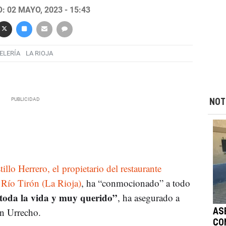
 02 MAYO, 2023 - 15:43
ELERÍA
LA RIOJA
NOT
llo Herrero, el propietario del restaurante
Río Tirón (La Rioja)
, ha “conmocionado” a todo
 toda la vida y muy querido”
, ha asegurado a
án Urrecho.
AS
CO