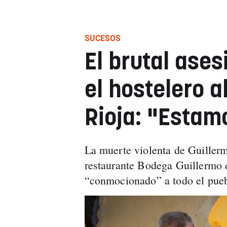
SUCESOS
El brutal ases
el hostelero a
Rioja: "Estam
La muerte violenta de Guillermo
restaurante Bodega Guillermo d
“conmocionado” a todo el pueb