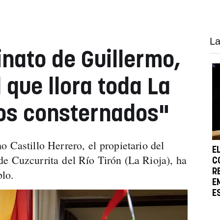
La
inato de Guillermo,
l que llora toda La
os consternados"
 Castillo Herrero, el propietario del
E
e Cuzcurrita del Río Tirón (La Rioja), ha
C
R
lo.
E
E