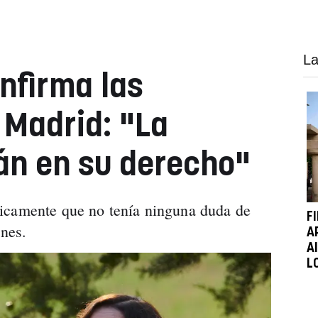
La
onfirma las
 Madrid: "La
án en su derecho"
icamente que no tenía ninguna duda de
F
ones.
A
A
L