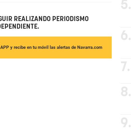
5
GUIR REALIZANDO PERIODISMO
DEPENDIENTE.
6
sAPP y recibe en tu móvil las alertas de Navarra.com
7.
8
9