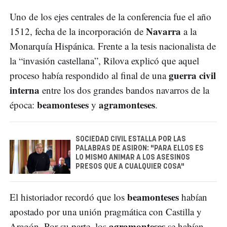
Uno de los ejes centrales de la conferencia fue el año
Navarra
1512, fecha de la incorporación de
a la
Monarquía Hispánica. Frente a la tesis nacionalista de
la “invasión castellana”, Rilova explicó que aquel
guerra civil
proceso había respondido al final de una
interna
entre los dos grandes bandos navarros de la
beamonteses
agramonteses
época:
y
.
SOCIEDAD CIVIL ESTALLA POR LAS
PALABRAS DE ASIRON: "PARA ELLOS ES
LO MISMO ANIMAR A LOS ASESINOS
PRESOS QUE A CUALQUIER COSA"
beamonteses
El historiador recordó que los
habían
apostado por una unión pragmática con Castilla y
agramonteses
Aragón. Por su parte, los
se habían