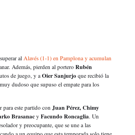
superar al
Alavés (1-1) en Pamplona y acumulan
Rubén
anar. Además, pierden al portero
Oier Sanjurjo
utos de juego, y a
que recibió la
ti muy dudoso que supuso el empate para los
Juan Pérez, Chimy
r para este partido con
rko Brasanac
Facundo Roncaglia
y
. Un
solador y preocupante, que se une a las
acando a un equipo que esta temporada solo tiene