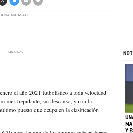
GOBA ARRASATE
NOT
nero el año 2021 futbolístico a toda velocidad
un mes trepidante, sin descanso, y con la
núltimo puesto que ocupa en la clasificación
UN
MA
Y E
(18,30 horas) a uno de los equipos más en forma,