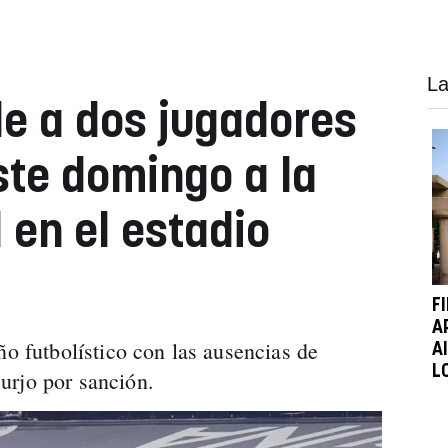
La
e a dos jugadores
ste domingo a la
 en el estadio
F
A
ño futbolístico con las ausencias de
A
L
urjo por sanción.