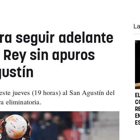
La
a seguir adelante
l Rey sin apuros
gustín
este jueves (19 horas) al San Agustín del
E
a eliminatoria.
C
R
E
E