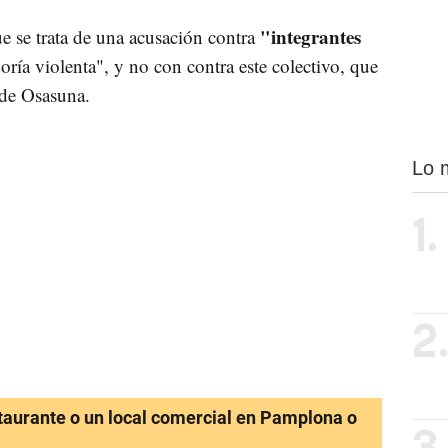
"integrantes
 se trata de una acusación contra
ría violenta", y no con contra este colectivo, que
 de Osasuna.
Lo 
1.
2
staurante o un local comercial en Pamplona o