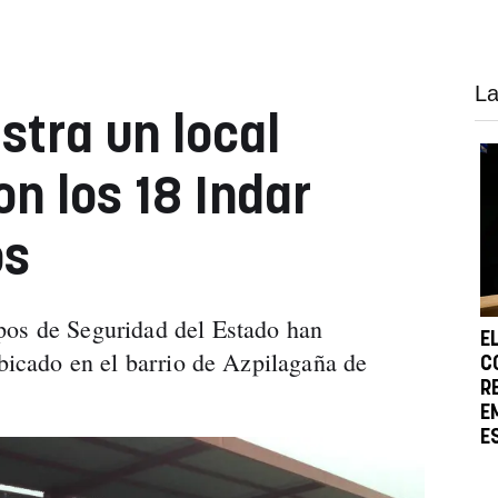
La
istra un local
n los 18 Indar
os
pos de Seguridad del Estado han
E
ubicado en el barrio de Azpilagaña de
C
R
E
E