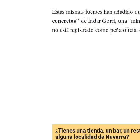
Estas mismas fuentes han añadido que
concretos"
de Indar Gorri, una "mino
no está registrado como peña oficial
¿Tienes una tienda, un bar, un re
alguna localidad de Navarra?