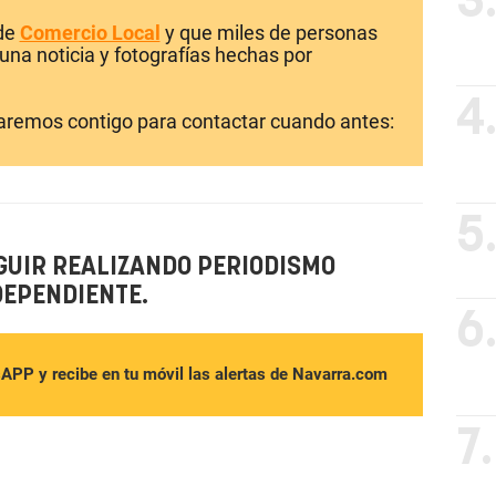
3
 de
Comercio Local
y que miles de personas
una noticia y fotografías hechas por
4
laremos contigo para contactar cuando antes:
5
GUIR REALIZANDO PERIODISMO
DEPENDIENTE.
6
sAPP y recibe en tu móvil las alertas de Navarra.com
7.