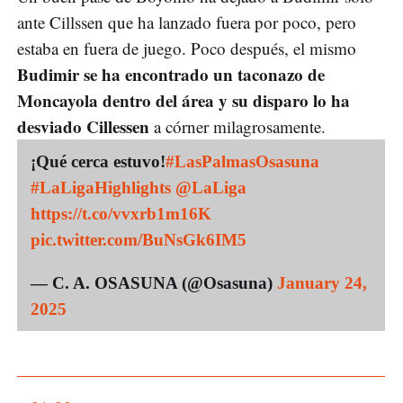
ante Cillssen que ha lanzado fuera por poco, pero
estaba en fuera de juego. Poco después, el mismo
Budimir se ha encontrado un taconazo de
Moncayola dentro del área y su disparo lo ha
desviado Cillessen
a córner milagrosamente.
¡Qué cerca estuvo!
#LasPalmasOsasuna
#LaLigaHighlights
@LaLiga
https://t.co/vvxrb1m16K
pic.twitter.com/BuNsGk6IM5
— C. A. OSASUNA (@Osasuna)
January 24,
2025