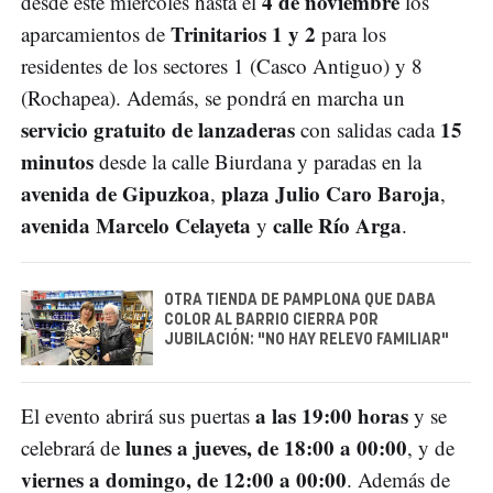
4 de noviembre
desde este miércoles hasta el
los
Trinitarios 1 y 2
aparcamientos de
para los
residentes de los sectores 1 (Casco Antiguo) y 8
(Rochapea). Además, se pondrá en marcha un
servicio gratuito de lanzaderas
15
con salidas cada
minutos
desde la calle Biurdana y paradas en la
avenida de Gipuzkoa
plaza Julio Caro Baroja
,
,
avenida Marcelo Celayeta
calle Río Arga
y
.
OTRA TIENDA DE PAMPLONA QUE DABA
COLOR AL BARRIO CIERRA POR
JUBILACIÓN: "NO HAY RELEVO FAMILIAR"
a las 19:00 horas
El evento abrirá sus puertas
y se
lunes a jueves, de 18:00 a 00:00
celebrará de
, y de
viernes a domingo, de 12:00 a 00:00
. Además de