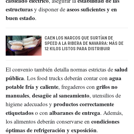
cableado eléctrico
estabilidad de las
, asegurar la
estructuras
aseos suficientes y en
y disponer de
buen estado
.
CAEN LOS NARCOS QUE SURTÍAN DE
SPEED A LA RIBERA DE NAVARRA: MÁS DE
12 KILOS LISTOS PARA DISTRIBUIR
salud
El convenio también detalla normas estrictas de
pública
agua
. Los food trucks deberán contar con
potable fría y caliente
grifos no
, fregaderos con
manuales
desagüe al saneamiento
,
, utensilios de
productos correctamente
higiene adecuados y
etiquetados
albaranes de entrega
o con
. Además,
condiciones
los alimentos deberán conservarse en
óptimas de refrigeración y exposición
.