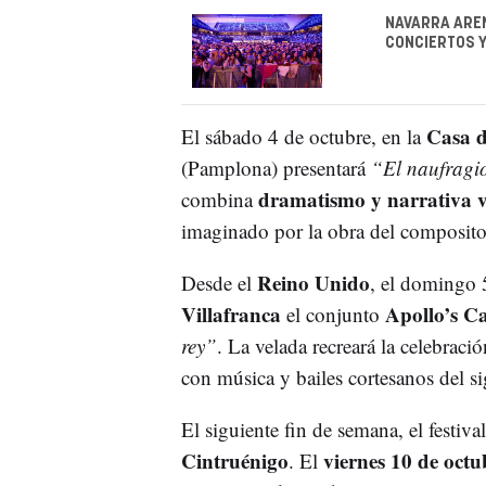
NAVARRA AREN
CONCIERTOS 
Casa d
El sábado 4 de octubre, en la
(Pamplona) presentará
“El naufragio
dramatismo y narrativa v
combina
imaginado por la obra del composito
Reino Unido
Desde el
, el domingo 5
Villafranca
Apollo’s C
el conjunto
rey”
. La velada recreará la celebraci
con música y bailes cortesanos del s
El siguiente fin de semana, el festival
Cintruénigo
viernes 10 de octu
. El