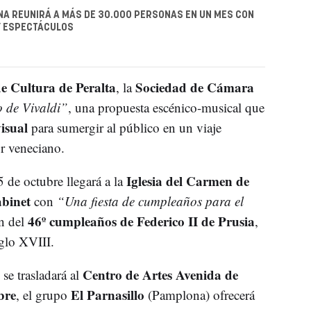
A REUNIRÁ A MÁS DE 30.000 PERSONAS EN UN MES CON
Y ESPECTÁCULOS
e Cultura de Peralta
Sociedad de Cámara
, la
 de Vivaldi”
, una propuesta escénico-musical que
isual
para sumergir al público en un viaje
r veneciano.
Iglesia del Carmen de
 de octubre llegará a la
abinet
con
“Una fiesta de cumpleaños para el
46º cumpleaños de Federico II de Prusia
ón del
,
iglo XVIII.
Centro de Artes Avenida de
 se trasladará al
bre
El Parnasillo
, el grupo
(Pamplona) ofrecerá