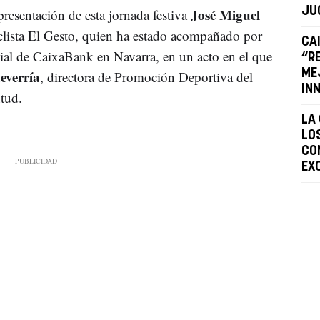
José Miguel
JU
presentación de esta jornada festiva
iclista El Gesto, quien ha estado acompañado por
CA
torial de CaixaBank en Navarra, en un acto en el que
“R
everría
ME
, directora de Promoción Deportiva del
IN
tud.
LA
LO
CO
EX