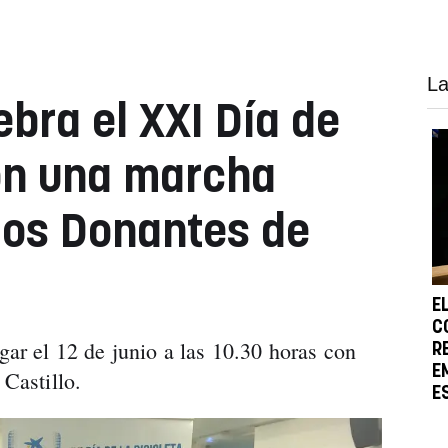
La
bra el XXI Día de
con una marcha
 los Donantes de
E
C
ugar el 12 de junio a las 10.30 horas con
R
E
 Castillo.
E