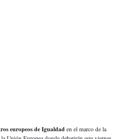
tros europeos de Igualdad
en el marco de la
 la Unión Europea donde debatirán este viernes