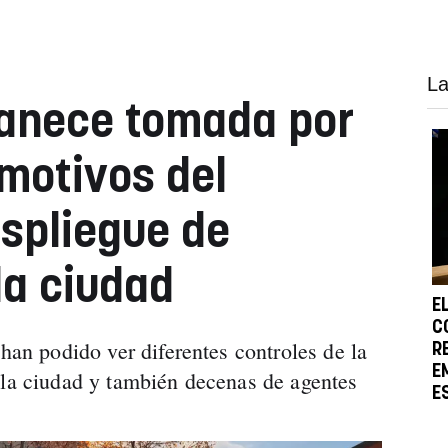
La
anece tomada por
s motivos del
spliegue de
la ciudad
E
C
 han podido ver diferentes controles de la
R
E
 la ciudad y también decenas de agentes
E