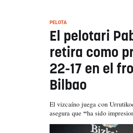
PELOTA
El pelotari Pa
retira como p
22-17 en el fr
Bilbao
El vizcaíno juega con Urrutiko
“
asegura que
ha sido impresio