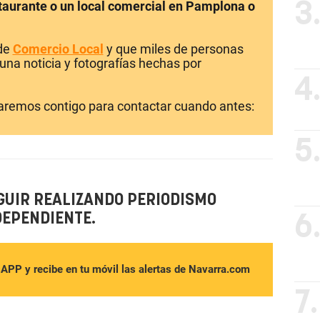
staurante o un local comercial en Pamplona o
3
 de
Comercio Local
y que miles de personas
una noticia y fotografías hechas por
4
laremos contigo para contactar cuando antes:
5
GUIR REALIZANDO PERIODISMO
DEPENDIENTE.
6
sAPP y recibe en tu móvil las alertas de Navarra.com
7.