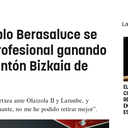
La
blo Berasaluce se
rofesional ganando
ontón Bizkaia de
E
C
etxea ante Olaizola II y Larunbe, y
R
E
nante, no me he podido retirar mejor”.
E