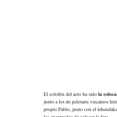
la coloca
El colofón del acto ha sido
junto a los de pelotaris vizcaínos his
propio Pablo, junto con el lehendaka
los encargados de colocar la foto.