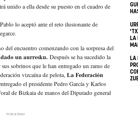
GU
rá unido a ella desde su puesto en el cuadro de
HA
Pablo lo aceptó ante el reto ilusionante de
UR
'TX
segarce.
LA
MA
ino del encuentro comenzando con la sorpresa del
ndado un aurresku.
Después se ha sucedido la
LA 
 sus sobrinos que le han entregado un ramo de
PR
CO
La Federación
federación vizcaína de pelota,
ZUB
ntregado el presidente Pedro García y Karlos
oral de Bizkaia de manos del Diputado general