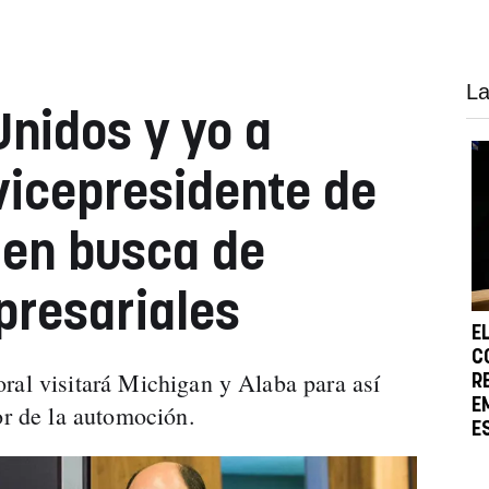
La
Unidos y yo a
 vicepresidente de
 en busca de
presariales
E
C
ral visitará Michigan y Alaba para así
R
E
or de la automoción.
E