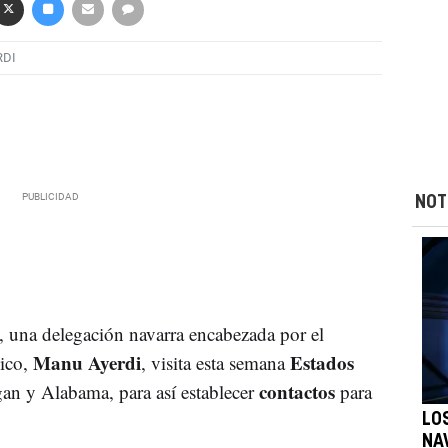
RDI
NOT
, una delegación navarra encabezada por el
Manu Ayerdi
Estados
mico,
, visita esta semana
contactos
gan y Alabama, para así establecer
para
LO
NA