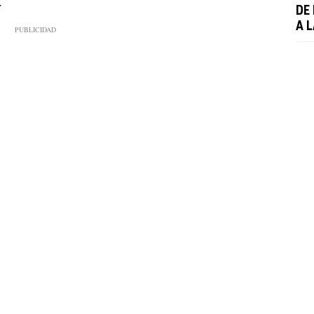
.
DE
A L