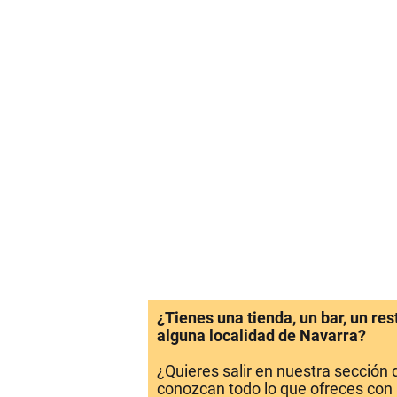
¿Tienes una tienda, un bar, un re
alguna localidad de Navarra?
¿Quieres salir en nuestra sección
conozcan todo lo que ofreces con 