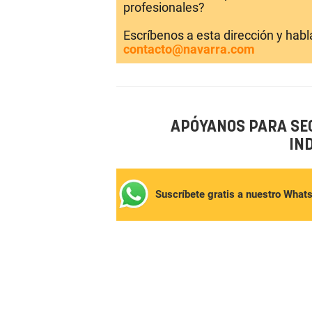
profesionales?
Escríbenos a esta dirección y hab
contacto@navarra.com
APÓYANOS PARA SE
IN
Suscríbete gratis a nuestro What