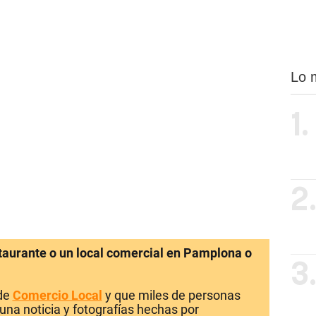
Lo 
1.
2
staurante o un local comercial en Pamplona o
3
 de
Comercio Local
y que miles de personas
una noticia y fotografías hechas por