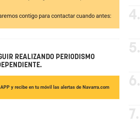
4
laremos contigo para contactar cuando antes:
5
GUIR REALIZANDO PERIODISMO
DEPENDIENTE.
6
sAPP y recibe en tu móvil las alertas de Navarra.com
7.