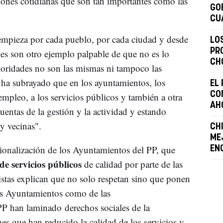
stiones cotidianas que son tan importantes como las
GO
CU
mpieza por cada pueblo, por cada ciudad y desde
LO
PR
les son otro ejemplo palpable de que no es lo
CH
oridades no son las mismas ni tampoco las
, ha subrayado que en los ayuntamientos, los
EL
CO
 empleo, a los servicios públicos y también a otra
AH
uentas de la gestión y la actividad y estando
y vecinas".
CHI
ME
ionalización de los Ayuntamientos del PP, que
EN
de servicios públicos
de calidad por parte de las
listas explican que no solo respetan sino que ponen
los Ayuntamientos como de las
P han laminado derechos sociales de la
es que han reducido la calidad de los servicios y