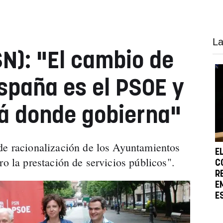
La
N): "El cambio de
spaña es el PSOE y
llá donde gobierna"
de racionalización de los Ayuntamientos
E
ro la prestación de servicios públicos".
C
R
E
E