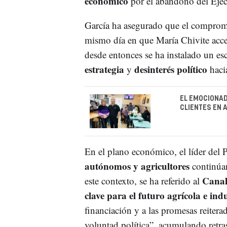
económico
por el abandono del Ejecu
García ha asegurado que el compromi
mismo día en que María Chivite acce
desde entonces se ha instalado un es
estrategia
desinterés político
y
hacia
EL EMOCIONAD
CLIENTES EN 
En el plano económico, el líder del
autónomos y agricultores
continúan
Canal
este contexto, se ha referido al
clave para el futuro agrícola e ind
financiación y a las promesas reiterad
voluntad política”, acumulando retras