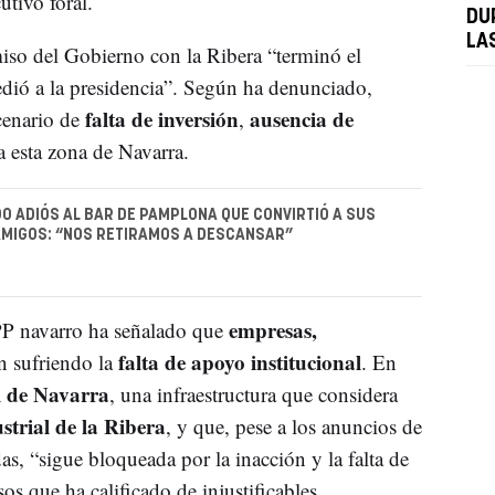
tivo foral.
DU
LA
so del Gobierno con la Ribera “terminó el
dió a la presidencia”. Según ha denunciado,
falta de inversión
ausencia de
cenario de
,
 esta zona de Navarra.
O ADIÓS AL BAR DE PAMPLONA QUE CONVIRTIÓ A SUS
AMIGOS: “NOS RETIRAMOS A DESCANSAR”
empresas,
 PP navarro ha señalado que
falta de apoyo institucional
 sufriendo la
. En
 de Navarra
, una infraestructura que considera
ustrial de la Ribera
, y que, pese a los anuncios de
as, “sigue bloqueada por la inacción y la falta de
os que ha calificado de injustificables.