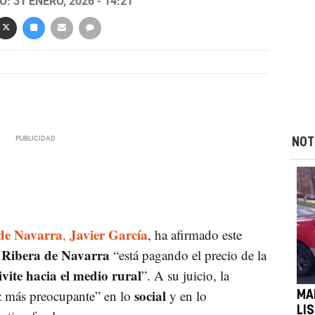
: 31 ENERO, 2026 - 14:21
NOT
 de Navarra
Javier García
,
, ha afirmado este
 Ribera de Navarra
“está pagando el precio de la
vite hacia el medio rural
”. A su juicio, la
social
z más preocupante” en lo
y en lo
MA
LI