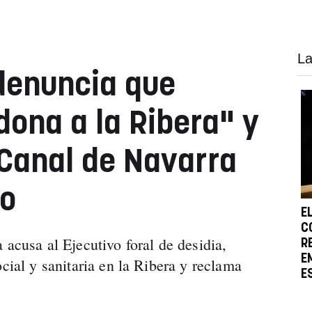
La
denuncia que
dona a la Ribera" y
 Canal de Navarra
do
E
C
 acusa al Ejecutivo foral de desidia,
R
E
ocial y sanitaria en la Ribera y reclama
E