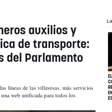
La
meros auxilios y
ica de transporte:
s del Parlamento
E
C
as líneas de las villavesas, más servicios
R
E
 una web unificada para todos los
E