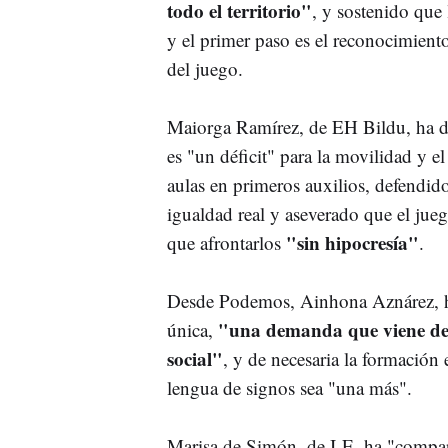
todo el territorio"
, y sostenido que
y el primer paso es el reconocimiento
del juego.
Maiorga Ramírez, de EH Bildu, ha dic
es "un déficit" para la movilidad y 
aulas en primeros auxilios, defendid
igualdad real y aseverado que el jue
"sin hipocresía"
que afrontarlos
.
Desde Podemos, Ainhona Aznárez, ha c
"una demanda que viene de 
única,
social"
, y de necesaria la formación
lengua de signos sea "una más".
Marisa de Simón, de I-E, ha "comparti