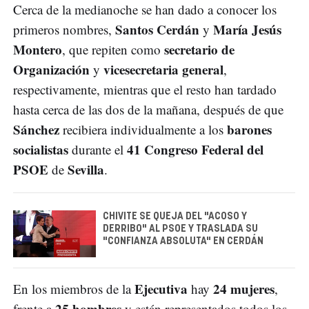
Cerca de la medianoche se han dado a conocer los
Santos Cerdán
María Jesús
primeros nombres,
y
Montero
secretario de
, que repiten como
Organización
vicesecretaria general
y
,
respectivamente, mientras que el resto han tardado
hasta cerca de las dos de la mañana, después de que
Sánchez
barones
recibiera individualmente a los
socialistas
41 Congreso Federal del
durante el
PSOE
Sevilla
de
.
CHIVITE SE QUEJA DEL "ACOSO Y
DERRIBO" AL PSOE Y TRASLADA SU
"CONFIANZA ABSOLUTA" EN CERDÁN
Ejecutiva
24 mujeres
En los miembros de la
hay
,
25 hombres
frente a
y están representados todos los