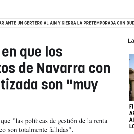
R ANTE UN CERTERO AL AIN Y CIERRA LA PRETEMPORADA CON DUD
La
 en que los
tos de Navarra con
ntizada son "muy
F
A
ue "las políticas de gestión de la renta
A
L
o son totalmente fallidas".