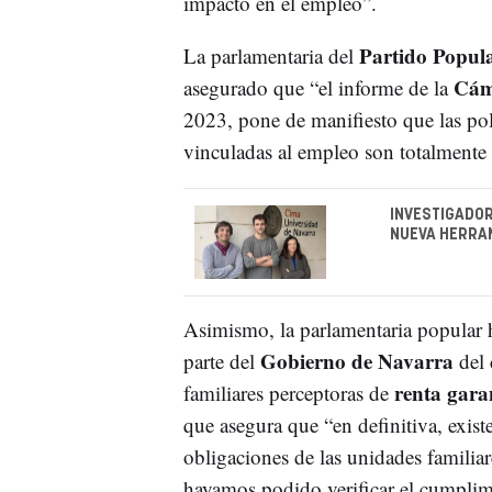
impacto en el empleo”.
Partido Popul
La parlamentaria del
Cám
asegurado que “el informe de la
2023, pone de manifiesto que las pol
vinculadas al empleo son totalmente f
INVESTIGADOR
NUEVA HERRA
Asimismo, la parlamentaria popular ha
Gobierno de Navarra
parte del
del 
renta gara
familiares perceptoras de
que asegura que “en definitiva, exis
obligaciones de las unidades familia
hayamos podido verificar el cumplimie