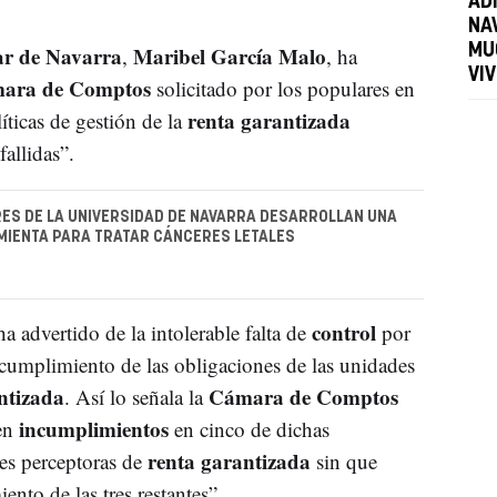
AD
NA
ar de Navarra
Maribel García Malo
MU
,
, ha
VI
ara de Comptos
solicitado por los populares en
renta garantizada
íticas de gestión de la
allidas”.
ES DE LA UNIVERSIDAD DE NAVARRA DESARROLLAN UNA
MIENTA PARA TRATAR CÁNCERES LETALES
control
 advertido de la intolerable falta de
por
cumplimiento de las obligaciones de las unidades
ntizada
Cámara de Comptos
. Así lo señala la
incumplimientos
ten
en cinco de dichas
renta garantizada
res perceptoras de
sin que
nto de las tres restantes”.