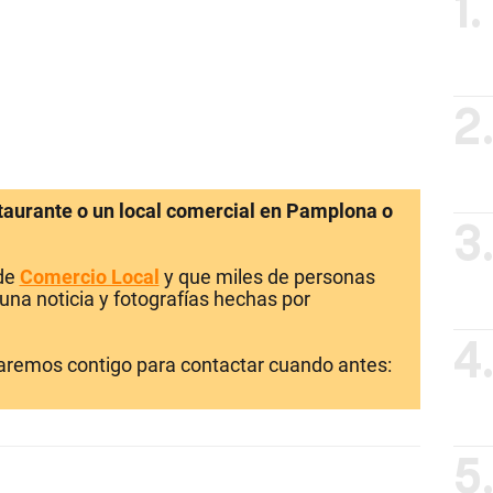
1.
2
staurante o un local comercial en Pamplona o
3
 de
Comercio Local
y que miles de personas
una noticia y fotografías hechas por
4
laremos contigo para contactar cuando antes:
5