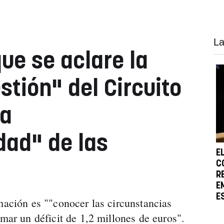
La
ue se aclare la
stión" del Circuito
la
dad" de las
E
C
R
E
E
mación es ""conocer las circunstancias
umar un déficit de 1,2 millones de euros".