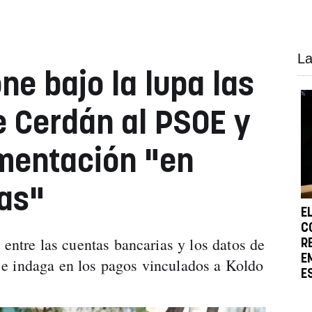
La
ne bajo la lupa las
 Cerdán al PSOE y
mentación "en
as"
E
C
 entre las cuentas bancarias y los datos de
R
E
e indaga en los pagos vinculados a Koldo
E