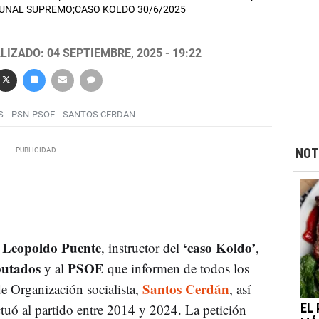
IBUNAL SUPREMO;CASO KOLDO 30/6/2025
LIZADO: 04 SEPTIEMBRE, 2025 - 19:22
S
PSN-PSOE
SANTOS CERDAN
NOT
Leopoldo Puente
‘caso Koldo’
o
, instructor del
,
putados
PSOE
y al
que informen de todos los
Santos Cerdán
de Organización socialista,
, así
tuó al partido entre 2014 y 2024. La petición
EL