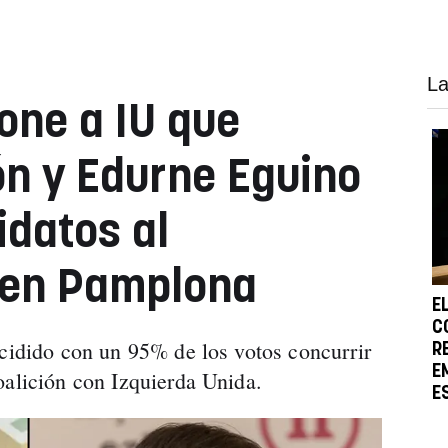
La
one a IU que
n y Edurne Eguino
idatos al
 en Pamplona
E
C
ecidido con un 95% de los votos concurrir
R
E
oalición con Izquierda Unida.
E