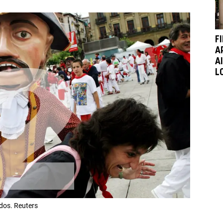
F
A
A
L
dos. Reuters