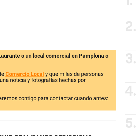
1.
2
staurante o un local comercial en Pamplona o
3
 de
Comercio Local
y que miles de personas
una noticia y fotografías hechas por
4
laremos contigo para contactar cuando antes:
5