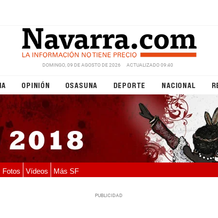
DOMINGO, 09 DE AGOSTO DE 2026
ACTUALIZADO 09:40
NA
OPINIÓN
OSASUNA
DEPORTE
NACIONAL
R
Fotos
Vídeos
Más SF