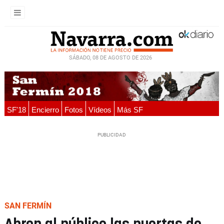
SÁBADO, 08 DE AGOSTO DE 2026
SF'18
Encierro
Fotos
Vídeos
Más SF
SAN FERMÍN