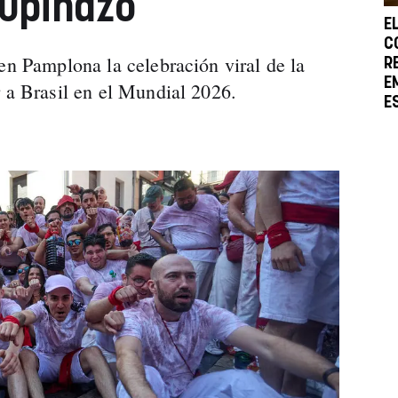
hupinazo
E
C
en Pamplona la celebración viral de la
R
E
r a Brasil en el Mundial 2026.
E