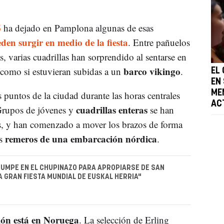
6
ha dejado en Pamplona algunas de esas
en surgir en medio de la fiesta
. Entre pañuelos
s, varias cuadrillas han sorprendido al sentarse en
barco vikingo
 como si estuvieran subidas a un
.
EL
EN
ME
s puntos de la ciudad durante las horas centrales
AC
cuadrillas enteras
Grupos de jóvenes y
se han
os, y han comenzado a mover los brazos de forma
remeros de una embarcación nórdica
os
.
UMPE EN EL CHUPINAZO PARA APROPIARSE DE SAN
LA GRAN FIESTA MUNDIAL DE EUSKAL HERRIA"
ción está en Noruega
. La selección de Erling