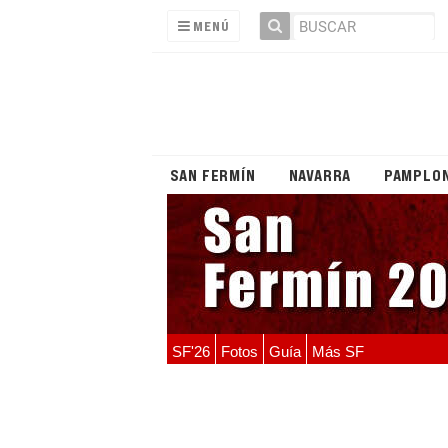
MENÚ
SAN FERMÍN
NAVARRA
PAMPLO
SF'26
Fotos
Guía
Más SF