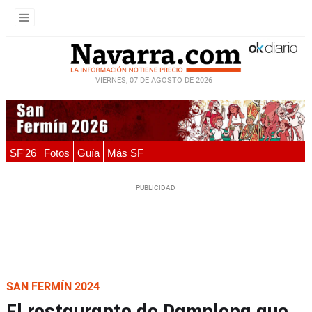
VIERNES, 07 DE AGOSTO DE 2026
SF'26
Fotos
Guía
Más SF
SAN FERMÍN 2024