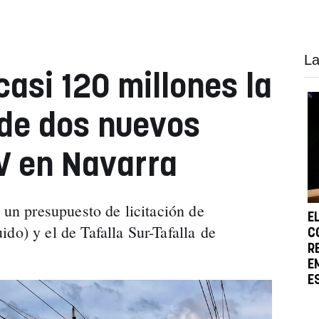
La
casi 120 millones la
de dos nuevos
V en Navarra
e un presupuesto de licitación de
E
do) y el de Tafalla Sur-Tafalla de
C
R
E
E